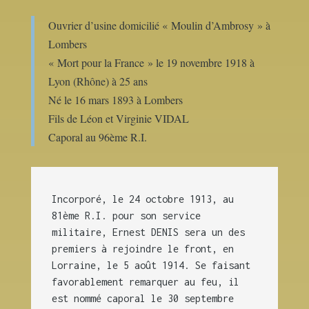
Ouvrier d’usine domicilié « Moulin d’Ambrosy » à
Lombers
« Mort pour la France » le 19 novembre 1918 à
Lyon (Rhône) à 25 ans
Né le 16 mars 1893 à Lombers
Fils de Léon et Virginie VIDAL
Caporal au 96ème R.I.
Incorporé, le 24 octobre 1913, au
81ème R.I. pour son service
militaire, Ernest DENIS sera un des
premiers à rejoindre le front, en
Lorraine, le 5 août 1914. Se faisant
favorablement remarquer au feu, il
est nommé caporal le 30 septembre