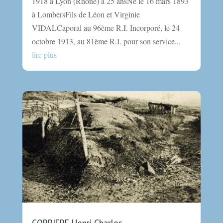
1918 à Lyon (Rhône) à 25 ansNé le 16 mars 1893
à LombersFils de Léon et Virginie
VIDALCaporal au 96ème R.I. Incorporé, le 24
octobre 1913, au 81ème R.I. pour son service...
lire plus
CORBIERE Henri Charles