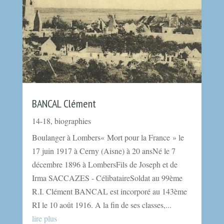
BANCAL Clément
14-18
,
biographies
Boulanger à Lombers« Mort pour la France » le
17 juin 1917 à Cerny (Aisne) à 20 ansNé le 7
décembre 1896 à LombersFils de Joseph et de
Irma SACCAZES - CélibataireSoldat au 99ème
R.I. Clément BANCAL est incorporé au 143ème
RI le 10 août 1916. A la fin de ses classes,...
lire plus