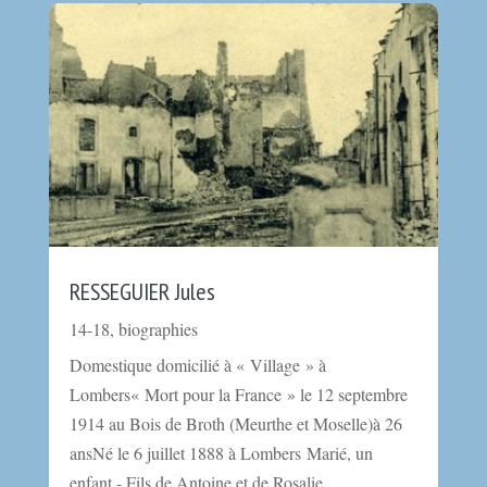
RESSEGUIER Jules
14-18
,
biographies
Domestique domicilié à « Village » à
Lombers« Mort pour la France » le 12 septembre
1914 au Bois de Broth (Meurthe et Moselle)à 26
ansNé le 6 juillet 1888 à Lombers Marié, un
enfant - Fils de Antoine et de Rosalie